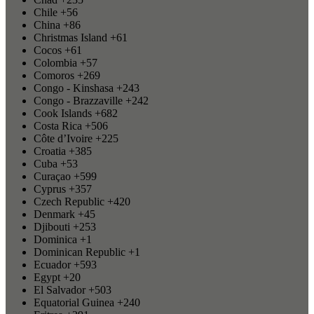
Chile
+56
China
+86
Christmas Island
+61
Cocos
+61
Colombia
+57
Comoros
+269
Congo - Kinshasa
+243
Congo - Brazzaville
+242
Cook Islands
+682
Costa Rica
+506
Côte d’Ivoire
+225
Croatia
+385
Cuba
+53
Curaçao
+599
Cyprus
+357
Czech Republic
+420
Denmark
+45
Djibouti
+253
Dominica
+1
Dominican Republic
+1
Ecuador
+593
Egypt
+20
El Salvador
+503
Equatorial Guinea
+240