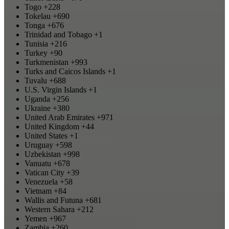
Togo
+228
Tokelau
+690
Tonga
+676
Trinidad and Tobago
+1
Tunisia
+216
Turkey
+90
Turkmenistan
+993
Turks and Caicos Islands
+1
Tuvalu
+688
U.S. Virgin Islands
+1
Uganda
+256
Ukraine
+380
United Arab Emirates
+971
United Kingdom
+44
United States
+1
Uruguay
+598
Uzbekistan
+998
Vanuatu
+678
Vatican City
+39
Venezuela
+58
Vietnam
+84
Wallis and Futuna
+681
Western Sahara
+212
Yemen
+967
Zambia
+260