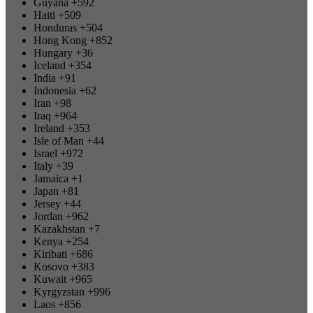
Guyana
+592
Haiti
+509
Honduras
+504
Hong Kong
+852
Hungary
+36
Iceland
+354
India
+91
Indonesia
+62
Iran
+98
Iraq
+964
Ireland
+353
Isle of Man
+44
Israel
+972
Italy
+39
Jamaica
+1
Japan
+81
Jersey
+44
Jordan
+962
Kazakhstan
+7
Kenya
+254
Kiribati
+686
Kosovo
+383
Kuwait
+965
Kyrgyzstan
+996
Laos
+856