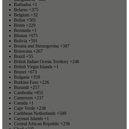
Barbados
+1
Belarus
+375
Belgium
+32
Belize
+501
Benin
+229
Bermuda
+1
Bhutan
+975
Bolivia
+591
Bosnia and Herzegovina
+387
Botswana
+267
Brazil
+55
British Indian Ocean Territory
+246
British Virgin Islands
+1
Brunei
+673
Bulgaria
+359
Burkina Faso
+226
Burundi
+257
Cambodia
+855
Cameroon
+237
Canada
+1
Cape Verde
+238
Caribbean Netherlands
+599
Cayman Islands
+1
Central African Republic
+236
Chad
+235