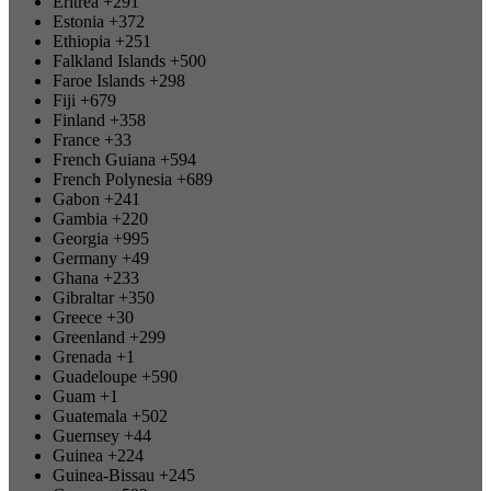
Eritrea
+291
Estonia
+372
Ethiopia
+251
Falkland Islands
+500
Faroe Islands
+298
Fiji
+679
Finland
+358
France
+33
French Guiana
+594
French Polynesia
+689
Gabon
+241
Gambia
+220
Georgia
+995
Germany
+49
Ghana
+233
Gibraltar
+350
Greece
+30
Greenland
+299
Grenada
+1
Guadeloupe
+590
Guam
+1
Guatemala
+502
Guernsey
+44
Guinea
+224
Guinea-Bissau
+245