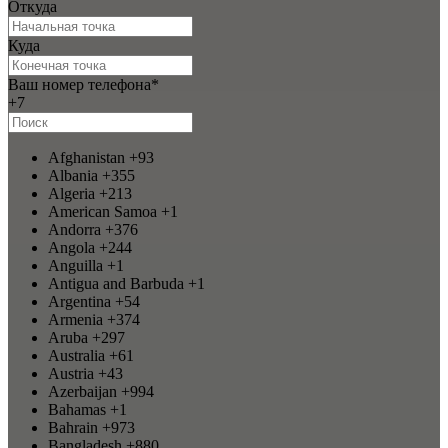
Откуда
Куда
Ваш номер телефона
*
+7
Afghanistan
+93
Albania
+355
Algeria
+213
American Samoa
+1
Andorra
+376
Angola
+244
Anguilla
+1
Antigua and Barbuda
+1
Argentina
+54
Armenia
+374
Aruba
+297
Australia
+61
Austria
+43
Azerbaijan
+994
Bahamas
+1
Bahrain
+973
Bangladesh
+880