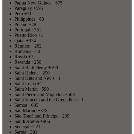
Papua New Guinea
+675
Paraguay
+595
Peru
+51
Philippines
+63
Poland
+48
Portugal
+351
Puerto Rico
+1
Qatar
+974
Réunion
+262
Romania
+40
Russia
+7
Rwanda
+250
Saint Barthélemy
+590
Saint Helena
+290
Saint Kitts and Nevis
+1
Saint Lucia
+1
Saint Martin
+590
Saint Pierre and Miquelon
+508
Saint Vincent and the Grenadines
+1
Samoa
+685
San Marino
+378
São Tomé and Príncipe
+239
Saudi Arabia
+966
Senegal
+221
Serbia
+381