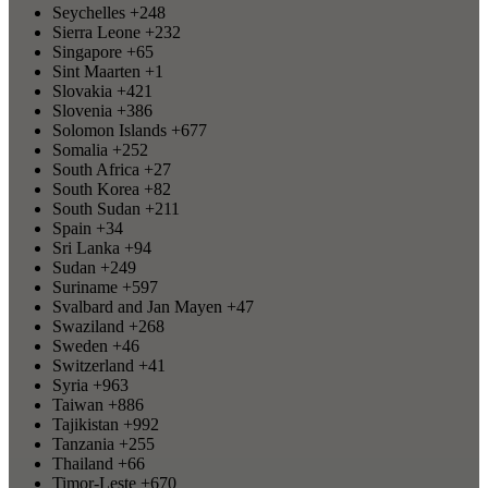
Seychelles
+248
Sierra Leone
+232
Singapore
+65
Sint Maarten
+1
Slovakia
+421
Slovenia
+386
Solomon Islands
+677
Somalia
+252
South Africa
+27
South Korea
+82
South Sudan
+211
Spain
+34
Sri Lanka
+94
Sudan
+249
Suriname
+597
Svalbard and Jan Mayen
+47
Swaziland
+268
Sweden
+46
Switzerland
+41
Syria
+963
Taiwan
+886
Tajikistan
+992
Tanzania
+255
Thailand
+66
Timor-Leste
+670