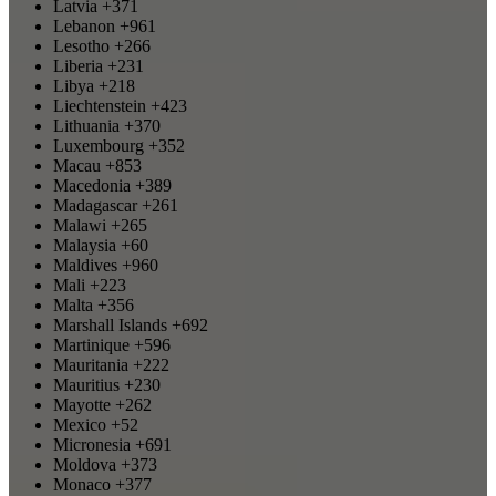
Latvia
+371
Lebanon
+961
Lesotho
+266
Liberia
+231
Libya
+218
Liechtenstein
+423
Lithuania
+370
Luxembourg
+352
Macau
+853
Macedonia
+389
Madagascar
+261
Malawi
+265
Malaysia
+60
Maldives
+960
Mali
+223
Malta
+356
Marshall Islands
+692
Martinique
+596
Mauritania
+222
Mauritius
+230
Mayotte
+262
Mexico
+52
Micronesia
+691
Moldova
+373
Monaco
+377