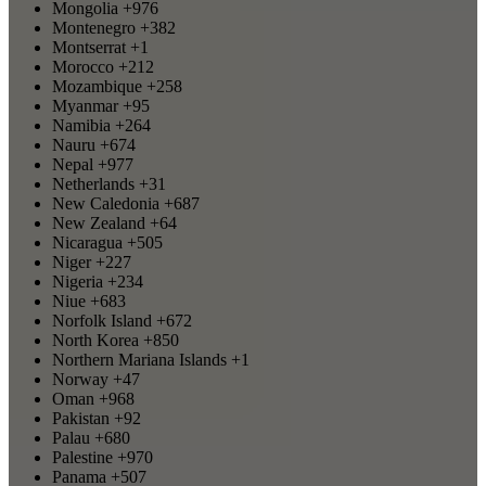
Mongolia
+976
Montenegro
+382
Montserrat
+1
Morocco
+212
Mozambique
+258
Myanmar
+95
Namibia
+264
Nauru
+674
Nepal
+977
Netherlands
+31
New Caledonia
+687
New Zealand
+64
Nicaragua
+505
Niger
+227
Nigeria
+234
Niue
+683
Norfolk Island
+672
North Korea
+850
Northern Mariana Islands
+1
Norway
+47
Oman
+968
Pakistan
+92
Palau
+680
Palestine
+970
Panama
+507